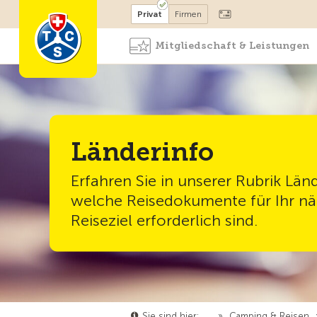
Mitglied werden
Mitglied
Privat
Firmen
Mitgliedschaft & Leistungen
Länderinfo
Erfahren Sie in unserer Rubrik Länd
welche Reisedokumente für Ihr nä
Reiseziel erforderlich sind.
Sie sind hier:
…
»
Camping & Reisen