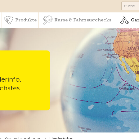
schaft & Leistungen
Produkte
Kurse & Fahrzeugchecks
Produkte
Kurse & Fahrzeugchecks
Cam
erinfo,
chstes
»
Reiseinformationen
»
Länderinfos