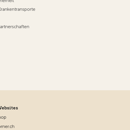
herheit
Krankentransporte
artnerschaften
Websites
hop
rner.ch