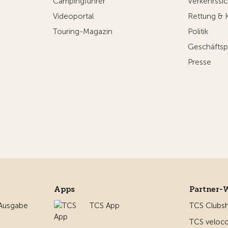
Campingführer
Verkehrssic
Videoportal
Rettung & 
Touring-Magazin
Politik
Geschäftsp
Presse
Apps
Partner-
 Ausgabe
TCS App
TCS Clubs
TCS veloco