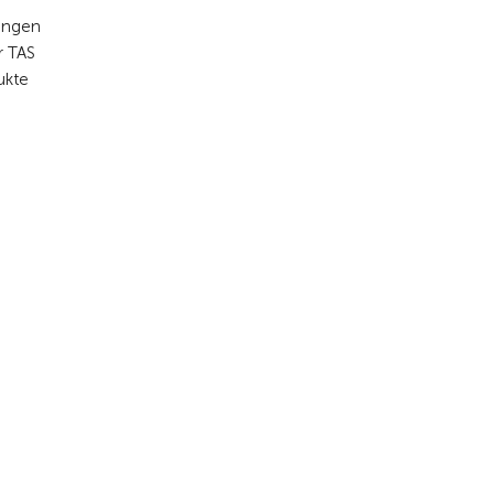
tungen
r TAS
ukte