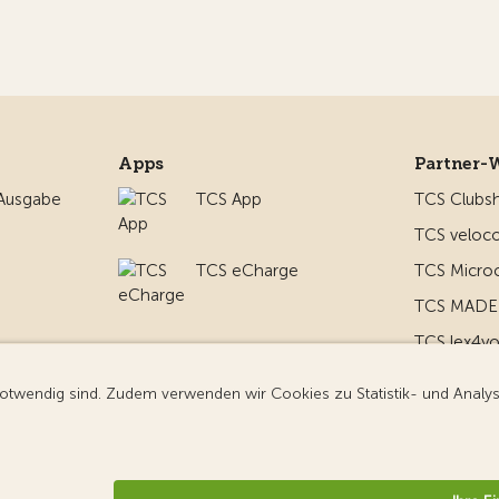
Apps
Partner-
 Ausgabe
TCS App
TCS Clubs
TCS veloco
TCS eCharge
TCS Micro
TCS MADE 
TCS lex4y
nd um
TCS MyMe
g