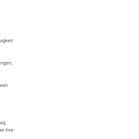
igkeit
ungen,
hren
ag,
er ihre