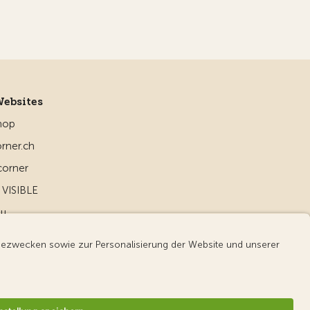
Websites
hop
rner.ch
corner
VISIBLE
ou
d