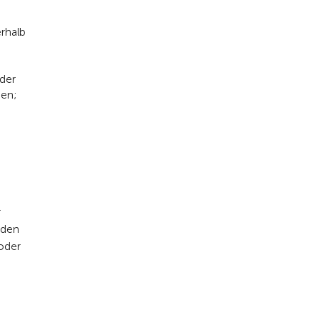
erhalb
 der
den;
r
äden
oder