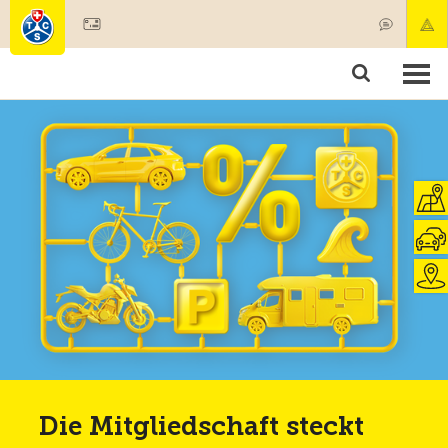
Mitglied werden
Mitgliedschaft & Leistungen
Produkte
Kurse & Fahrzeugchecks
Camping & Reisen
Test, Sicherheit & Gesundheit
Die Mitgliedschaft steckt