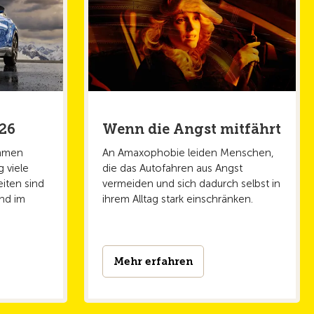
20.07.2026
15./16.8.2026: 81.
Bergrennen Saint-
Ursanne–Les Rangiers
Bekannt für seine beeindruckenden
Kurven, bildet das Bergrennen Sainte-
26
Wenn die Angst mitfährt
Ursanne–Les Rangiers eine Etappe der
Europameisterschaft und der Schweizer
ommen
An Amaxophobie leiden Menschen,
Bergmeisterschaft. Somit treten die
g viele
die das Autofahren aus Angst
besten europäischen und Schweizer
eiten sind
vermeiden und sich dadurch selbst in
Fahrer gegeneinander an.
ind im
ihrem Alltag stark einschränken.
Mehr erfahren
Mehr erfahren