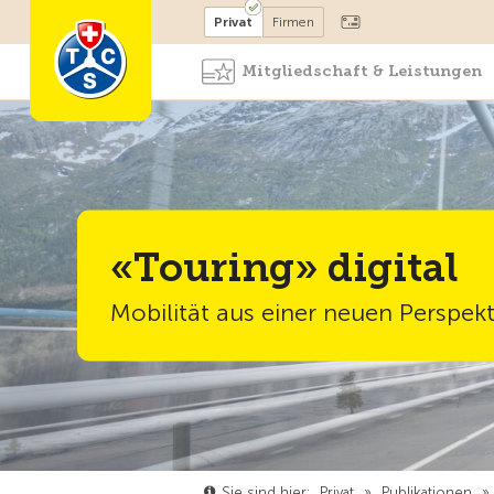
Mitglied werden
Mitglied
Privat
Firmen
Mitgliedschaft & Leistungen
«Touring» digital
Mobilität aus einer neuen Perspekt
Sie sind hier:
Privat
»
Publikationen
»