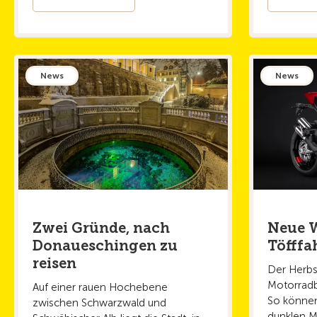
News
News
Zwei Gründe, nach
Neue W
Donaueschingen zu
Töfffa
reisen
Der Herbst
Motorradb
Auf einer rauen Hochebene
So können
zwischen Schwarzwald und
dunklen M