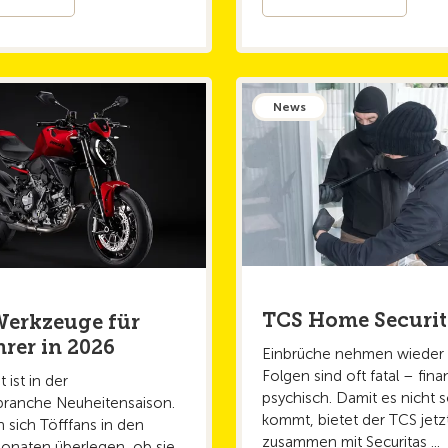
News
TCS Home Securi
erkzeuge für
hrer in 2026
Einbrüche nehmen wieder 
Folgen sind oft fatal – fina
 ist in der
psychisch. Damit es nicht s
ranche Neuheitensaison.
kommt, bietet der TCS jetz
 sich Töfffans in den
zusammen mit Securitas ...
onaten überlegen, ob sie