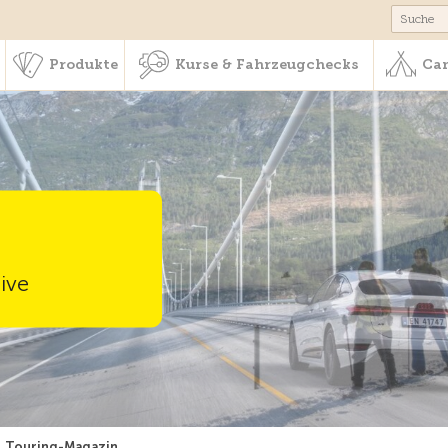
schaft & Leistungen
Produkte
Kurse & Fahrzeugchecks
Produkte
Kurse & Fahrzeugchecks
Cam
ive
Touring-Magazin