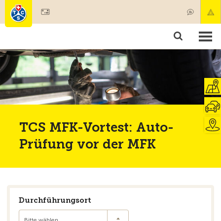
Mitglied werden
Mitgliedschaft & Leistungen
Produkte
Kurse & Fahrzeugchecks
Camping & Reisen
Test, Sicherheit & Gesundheit
TCS MFK-Vortest: Auto-
Prüfung vor der MFK
Durchführungsort
Bitte wählen