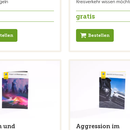
egeln
Kreisverkehr wissen möcht
gratis
tellen
Bestellen
n und
Aggression im