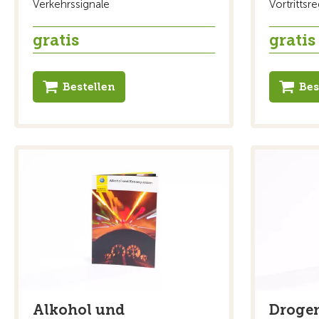
Verkehrssignale
Vortrittsr
gratis
gratis
Bestellen
Bes
Alkohol und
Droge