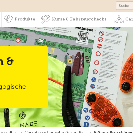
schaft & Leistungen
Produkte
Kurse & Fahrzeugchecks
Produkte
Kurse & Fahrzeugchecks
Cam
n &
gogische
Gesundheit
»
Verkehrssicherheit & Gesundheit
»
E-Shop: Broschüren 