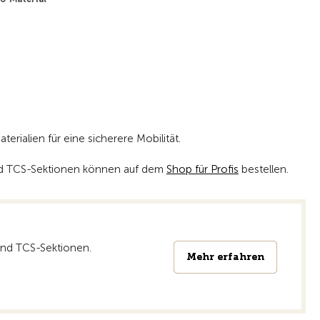
Zur Übersicht
rialien für eine sicherere Mobilität.
 und TCS-Sektionen können auf dem
Shop für Profis
bestellen.
 und TCS-Sektionen.
Mehr erfahren
Mehr erfahren