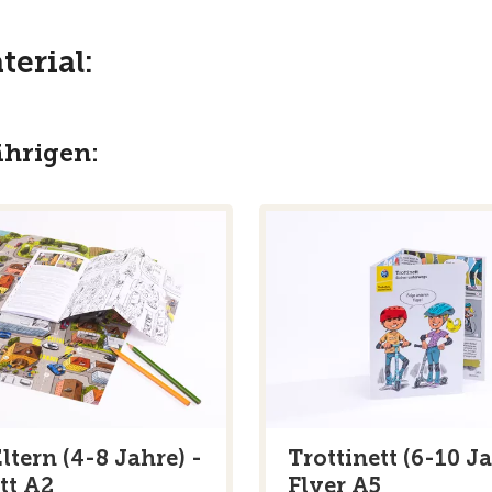
erial:
ährigen:
ltern (4-8 Jahre) -
Trottinett (6-10 J
tt A2
Flyer A5