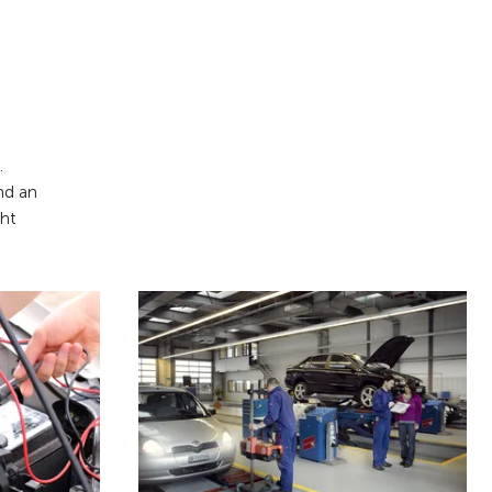
.
nd an
ht