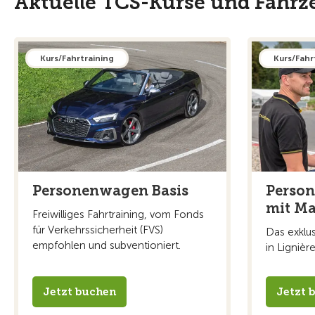
Aktuelle TCS-Kurse und Fahr
Kurs/Fahrtraining
Kurs/Fahr
Personenwagen Basis
Perso
mit Ma
Freiwilliges Fahrtraining, vom Fonds
für Verkehrssicherheit (FVS)
Das exklu
empfohlen und subventioniert.
in Lignière
Jetzt buchen
Jetzt 