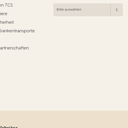
en TCS
Bitte auswählen
iere
herheit
Krankentransporte
artnerschaften