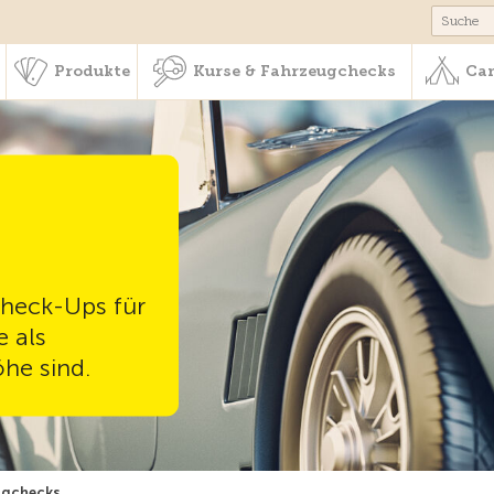
schaft & Leistungen
Produkte
Kurse & Fahrzeugchecks
Produkte
Kurse & Fahrzeugchecks
Cam
Check-Ups für
e als
öhe sind.
ugchecks