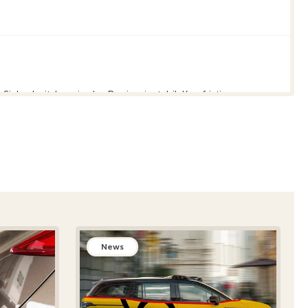
herheitslage in der Region instabil. Kurzfristige
Lage aufmerksam zu verfolgen, die Anweisungen der
gen zu meiden.
 Verbindung von Etihad Rail ist ein wichtiger Meilenstein
News
adt sind eingestürzt. Rettungskräfte sind im Einsatz, eine