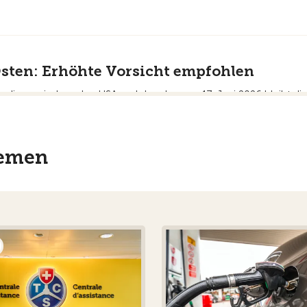
Osten: Erhöhte Vorsicht empfohlen
g zwischen den USA und dem Iran am 17. Juni 2026 bleibt die Sic
derzeit möglich. Reisende werden gebeten, die Entwicklung der 
plomatischer, militärischer und sicherheitsrelevanter Einrichtun
hemen
ten Arabischen Emiraten
 Vereinigten Arabischen Emirate Fujairah mit Abu Dhabi. Die neue
 weitere Emirate ausgeweitet werden.
 Venezuela
er Nähe von Caracas erschüttert. Mehrere Gebäude in der Hauptst