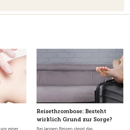
Reisethrombose: Besteht
wirklich Grund zur Sorge?
vor einer
Bei langen Reisen steigt das