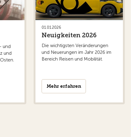
01.01.2026
Neuigkeiten 2026
Die wichtigsten Veränderungen
- und
 als 25'000 Hotelbilder analysiert. Bei rund 19 Prozent
und Neuerungen im Jahr 2026 im
iz und
usblicke attraktiver wirken als sie tatsächlich sind. Bei
Bereich Reisen und Mobilität.
Osten.
n zu prüfen. So lassen sich Enttäuschungen am Ferienziel
Mehr erfahren
n müssen künftig klarer über Entschädigungen und
er sowie Personen mit eingeschränkter Mobilität besser
er Reisende profitieren von den Neuerungen, da die EU-
ngs sind die neuen Regeln noch nicht in Kraft. Nach der