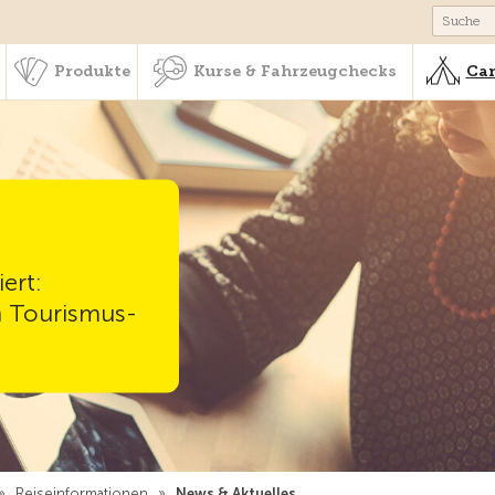
schaft & Leistungen
Produkte
Kurse & Fahrzeugchecks
Produkte
Kurse & Fahrzeugchecks
Cam
ert:
n Tourismus-
»
Reiseinformationen
»
News & Aktuelles