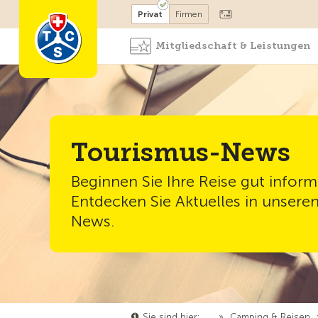
Mitglied werden
Mitglied
Privat
Firmen
Mitgliedschaft & Leistungen
Tourismus-News
Beginnen Sie Ihre Reise gut informi
Entdecken Sie Aktuelles in unsere
News.
Sie sind hier:
…
»
Camping & Reisen