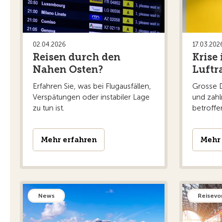
offizielle Opferbilanz liegt bislang nicht vor.
Mehr erfahren
24.06.2026
02.04.2026
17.03.202
Reisen durch den
Krise
Viele Hotelfotos auf Buchungsplattf
Nahen Osten?
Luft
Laut einer Untersuchung der Marketingagentur ABCD Agency
Erfahren Sie, was bei Flugausfällen,
Grosse 
fanden sich Anzeichen für eine Bearbeitung oder Optimierun
Verspätungen oder instabiler Lage
und zahl
der Online-Hotelbuchung empfiehlt es sich deshalb, neben
zu tun ist.
betroffe
vermeiden.
Mehr erfahren
Mehr erfahren
Mehr 
19.06.2026
EU stärkt Fluggastrechte: Vorteile a
Reisende sollen künftig besser informiert werden und ihr
Unterstützung bei Störungen informieren. Zudem werden un
abgesichert. Die Durchsetzung von Ansprüchen bei Verspä
News
Reisevo
Fluggastrechte für viele Flüge innerhalb Europas sowie für
formellen Verabschiedung durch die EU dürften sie früh