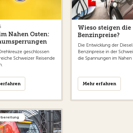
Wieso steigen die
6
 im Nahen Osten:
ormen mit KI bearbeitet
Benzinpreise?
raumsperrungen
Die Entwicklung der Diesel
 und des KI-Verifikationsanbieters ContentGuard.me wurden mehr
Drehkreuze geschlossen
Benzinpreise in der Schwe
g mit künstlicher Intelligenz. Dadurch können Zimmer, Pools oder A
reiche Schweizer Reisende
die Spannungen im Nahen 
 den offiziellen Fotos auch aktuelle Gästebilder und Bewertunge
n.
erfahren
Mehr erfahren
uch für Reisende aus der Schweiz
e Ansprüche einfacher geltend machen können. Fluggesellschafte
ter anderem die Gepäckregeln präzisiert und Sitzplätze für Kind
tungen oder Annullierungen soll einfacher werden. Auch Schweiz
rbereitung
 zahlreiche Verbindungen mit europäischen Airlines gelten. Allerdi
estens 2027 zur Anwendung kommen.