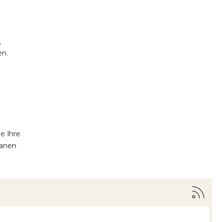
,
en.
e Ihre
lanen