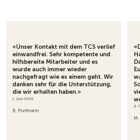
«Unser Kontakt mit dem TCS verlief
«D
einwandfrei. Sehr kompetente und
Ha
hilfsbereite Mitarbeiter und es
Da
wurde auch immer wieder
Eu
nachgefragt wie es einem geht. Wir
wa
danken sehr für die Unterstützung,
Sc
die wir erhalten haben.»
vi
we
1. Juni 2026
8. 
B. Portmann
M.