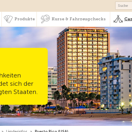
schaft & Leistungen
Produkte
Kurse & Fahrzeugchecks
Produkte
Kurse & Fahrzeugchecks
Cam
hkeiten
det sich der
gten Staaten.
»
Länderinfos
»
Puerto Rico (USA)