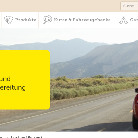
schaft & Leistungen
Produkte
Kurse & Fahrzeugchecks
Produkte
Kurse & Fahrzeugchecks
Cam
 und
ereitung
en
»
Lust auf Reisen?