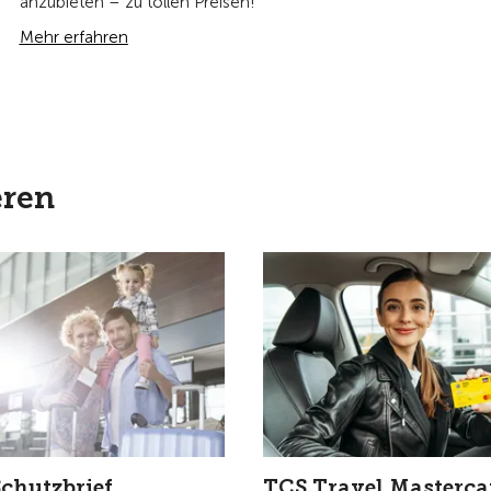
anzubieten – zu tollen Preisen!
Mehr erfahren
eren
chutzbrief
TCS Travel Masterca