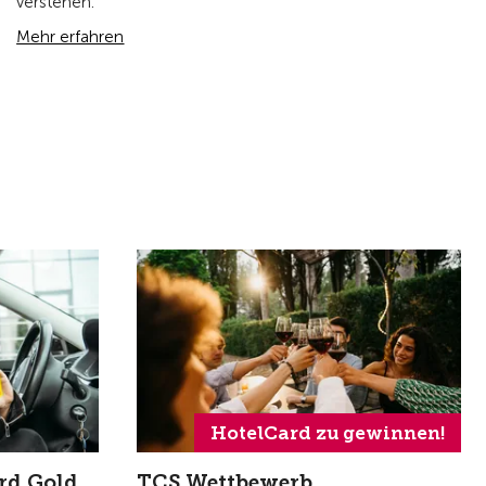
verstehen.
Mehr erfahren
HotelCard zu gewinnen!
rd Gold
TCS Wettbewerb