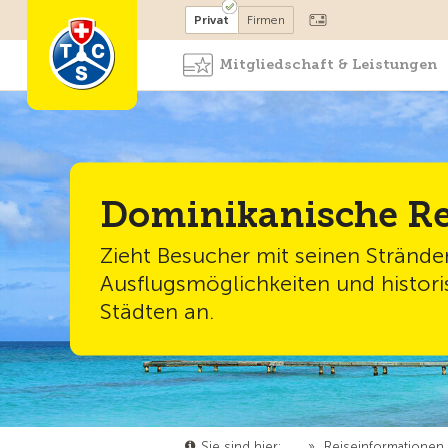
Mitglied werden
Mitglied
Privat
Firmen
Mitgliedschaft & Leistungen
Dominikanische Re
Zieht Besucher mit seinen Stränden
Ausflugsmöglichkeiten und histor
Städten an.
Sie sind hier:
…
»
Reiseinformationen