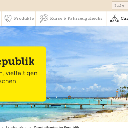
schaft & Leistungen
Produkte
Kurse & Fahrzeugchecks
Produkte
Kurse & Fahrzeugchecks
Cam
publik
, vielfältigen
ischen
»
Länderinfos
»
Dominikanische Republik