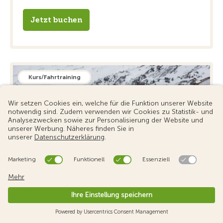
Jetzt buchen
Kurs/Fahrtraining
2-Phasen-Ausbildung Schnee &
Eis