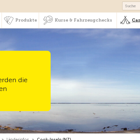
schaft & Leistungen
Produkte
Kurse & Fahrzeugchecks
Produkte
Kurse & Fahrzeugchecks
Cam
erden die
den
»
Länderinfos
»
Cook-Inseln (NZ)