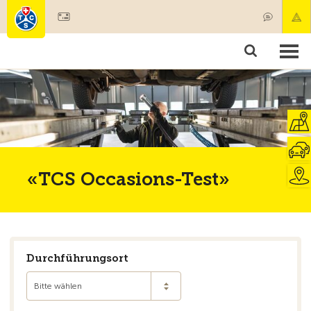
Mitglied werden
Mitgliedschaft & Leistungen
Produkte
Kurse & Fahrzeugchecks
Camping & Reisen
Test, Sicherheit & Gesundheit
«TCS Occasions-Test»
Durchführungsort
Bitte wählen