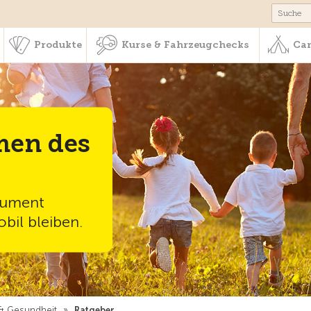
schaft & Leistungen
Produkte
Kurse & Fahrzeugchecks
Produkte
Kurse & Fahrzeugchecks
Cam
men des
nsument
bil bleiben.
 & Gesundheit
»
Ratgeber