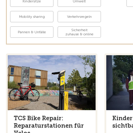
Kindersitze
Umwelt
Mobility sharing
Verkehrsregeln
Sicherheit
Pannen & Unfälle
zuhause & online
TCS Bike Repair:
Kinder
Reparaturstationen für
sichtba
Velos