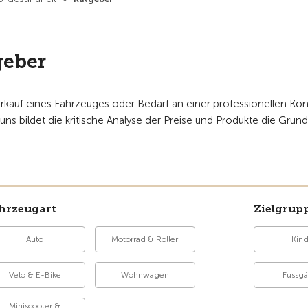
geber
auf eines Fahrzeuges oder Bedarf an einer professionellen Kontro
uns bildet die kritische Analyse der Preise und Produkte die Grun
hrzeugart
Zielgrup
Auto
Motorrad & Roller
Kin
Velo & E-Bike
Wohnwagen
Fussg
Miniscooter &