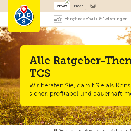
Mitglied werden
Mitglied
Privat
Firmen
Mitgliedschaft & Leistungen
Alle Ratgeber-The
TCS
Wir beraten Sie, damit Sie als Ko
sicher, profitabel und dauerhaft mo
Sie sind hier:
Privat
»
Test, Sicherheit