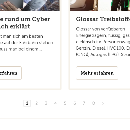
fe rund um Cyber
Glossar Treibstoff
ach erklärt
Glossar von verfügbaren
Energieträgern, flüssig, ga
lt man sich am besten
elektrisch für Personenwa
 auf der Fahrbahn stehen
Benzin, Diesel, HVO100, E
uss man bei einem ...
(CNG), Autogas (LPG), Strom
rfahren
Mehr erfahren
1
2
3
4
5
6
7
8
>