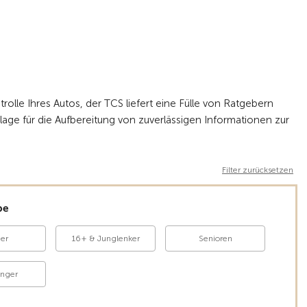
lle Ihres Autos, der TCS liefert eine Fülle von Ratgebern
dlage für die Aufbereitung von zuverlässigen Informationen zur
Filter zurücksetzen
pe
der
16+ & Junglenker
Senioren
änger