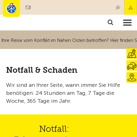
Mitglied werden
Mitgliedschaft & Leistungen
Produkte
Kurse & Fahrzeugchecks
Camping & Reisen
Test, Sicherheit & Gesundheit
Ihre Reise vom Konflikt im Nahen Osten betroffen? Hier finden S
Ihre Reise vom Konflikt im Nahen Osten betroffen? Hier finden S
Notfall & Schaden
Ihre Reise vom Konflikt im Nahen Osten betroffen? Hier finden S
Wir sind an Ihrer Seite, wann immer Sie Hilfe
Ihre Reise vom Konflikt im Nahen Osten betroffen? Hier finden S
benötigen: 24 Stunden am Tag, 7 Tage die
Woche, 365 Tage im Jahr.
Notfall: