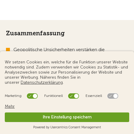
Zusammenfassung
Geopolitische Unsicherheiten verstärken die
Bedeutung der Sicherheit bei Reiseentscheidungen
deutlich. Reisende passen ihre Projekte entsprechend
an, insbesondere durch eine Änderung der gewählten
Destinationen..
Fernreisen verlieren an Attraktivität zugunsten von
Regionen, die als nähergelegen und sicherer
wahrgenommen werden – allen voran Europa. Auch
das Interesse an Reisen abseits der klassischen
Routen nimmt ab.
Städtereisen bleiben die beliebteste Reiseform,
gefolgt von Aufenthalten in der Natur sowie