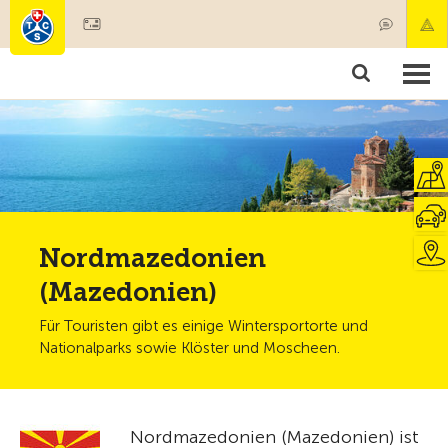
Mitglied werden
Mitgliedschaft & Leistungen
Produkte
Kurse & Fahrzeugchecks
Camping & Reisen
Test, Sicherheit & Gesundheit
Nordmazedonien
(Mazedonien)
Für Touristen gibt es einige Wintersportorte und
Nationalparks sowie Klöster und Moscheen.
Nordmazedonien (Mazedonien) ist