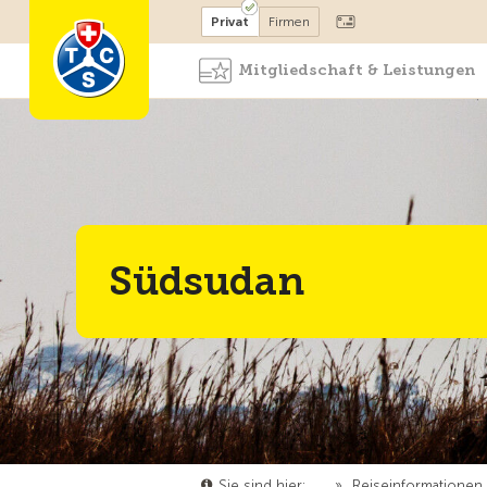
Mitglied werden
Mitglied
Privat
Firmen
Mitgliedschaft & Leistungen
Südsudan
Sie sind hier:
…
»
Reiseinformationen