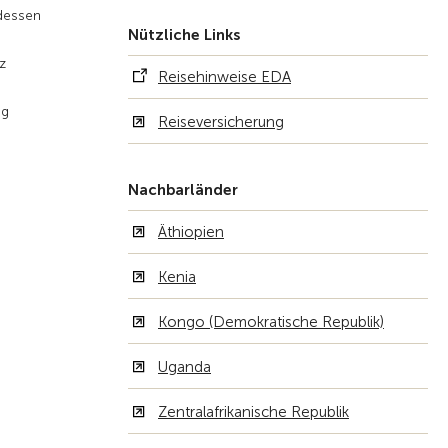
ndessen
Nützliche Links
z
Reisehinweise EDA
ng
Reiseversicherung
Nachbarländer
Äthiopien
Kenia
Kongo (Demokratische Republik)
Uganda
Zentralafrikanische Republik