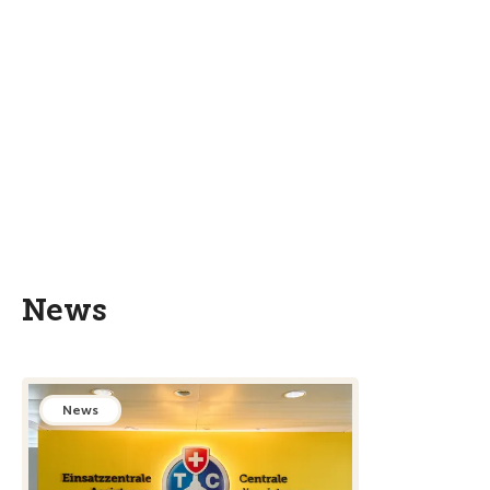
News
News