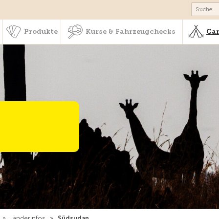
schaft & Leistungen
Produkte
Kurse & Fahrzeugchecks
Produkte
Kurse & Fahrzeugchecks
Cam
»
Länderinfos
»
Südsudan