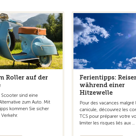
Ferientipps: Reise
m Roller auf der
während einer
e
Hitzewelle
 Scooter sind eine
 Alternative zum Auto. Mit
Pour des vacances malgré 
ipps kommen Sie sicher
canicule, découvrez les con
 Verkehr.
TCS pour préparer votre v
limiter les risques liés aux ...