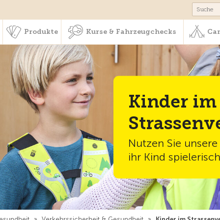
schaft & Leistungen
Produkte
Kurse & Fahrzeugchecks
Produkte
Kurse & Fahrzeugchecks
Cam
Kinder im
Strassenv
Nutzen Sie unsere
ihr Kind spielerisc
Gesundheit
»
Verkehrssicherheit & Gesundheit
»
Kinder im Strassenv