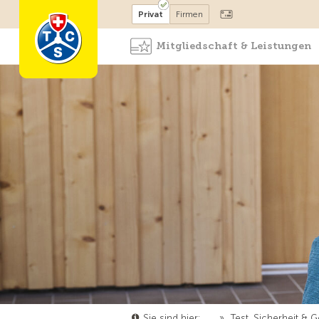
Mitglied werden
Mitglied
Privat
Firmen
Mitgliedschaft & Leistungen
Sie sind hier:
…
»
Test, Sicherheit & 