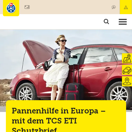
Mitglied werden
Mitgliedschaft & Leistungen
Produkte
Kurse & Fahrzeugchecks
Camping & Reisen
Test, Sicherheit & Gesundheit
Pannenhilfe in Europa –
mit dem TCS ETI
Schutzbrief