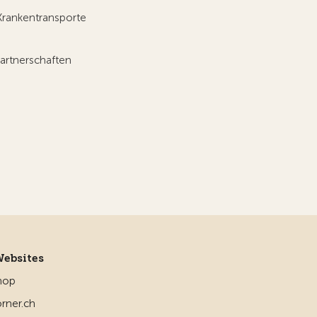
Krankentransporte
artnerschaften
Websites
hop
rner.ch