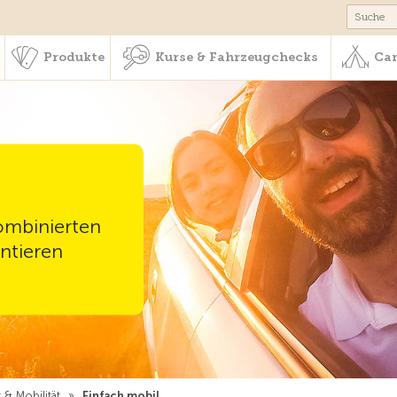
schaft & Leistungen
Produkte
Kurse & Fahrzeugchecks
Produkte
Kurse & Fahrzeugchecks
Cam
kombinierten
entieren
& Mobilität
»
Einfach mobil