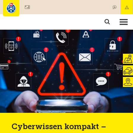
Mitglied werden
Mitgliedschaft & Leistungen
Produkte
Kurse & Fahrzeugchecks
Camping & Reisen
Test, Sicherheit & Gesundheit
Cyberwissen kompakt –