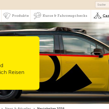
schaft & Leistungen
Produkte
Kurse & Fahrzeugchecks
Produkte
Kurse & Fahrzeugchecks
Cam
nd
ich Reisen
»
News & Aktuelles
»
Neuigkeiten 2026