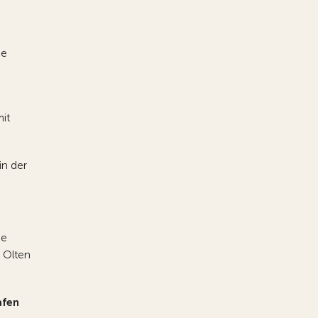
ne
mit
in der
ne
a Olten
afen