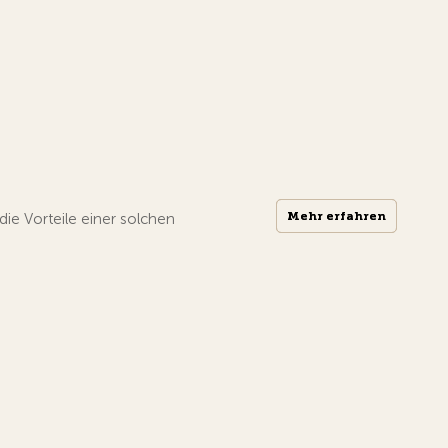
Mehr erfahren
Mehr erfahren
ie Vorteile einer solchen