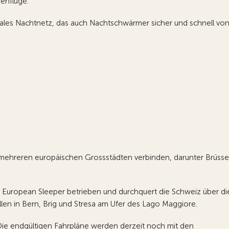
genflüge.
onales Nachtnetz, das auch Nachtschwärmer sicher und schnell vo
t mehreren europäischen Grossstädten verbinden, darunter Brüssel
 European Sleeper betrieben und durchquert die Schweiz über di
llen in Bern, Brig und Stresa am Ufer des Lago Maggiore.
Die endgültigen Fahrpläne werden derzeit noch mit den