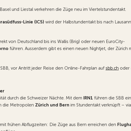
Basel und Liestal verkehren die Züge neu im Viertelstundentakt.
rasüdfuss-Linie (IC5)
wird der Halbstundentakt bis nach Lausan
kt von Deutschland bis ins Wallis (Brig) oder neuen EuroCity-
orno
führen. Ausserdem gibt es einen neuen Nightjet, der Zürich 
 SBB, vor Antritt jeder Reise den Online-Fahrplan auf
sbb.ch
oder 
er
lität durch die Schweizer Nächte. Mit dem
IRN1
führen die SBB ei
n die Metropolen
Zürich und Bern
im Stundentakt verknüpft – vi
mit frühen Abflugzeiten: Die Züge aus Bern erreichen den
Flugh