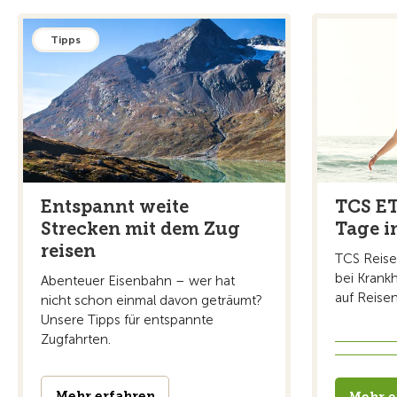
Tipps
Entspannt weite
TCS ET
Strecken mit dem Zug
Tage i
reisen
TCS Reise
bei Krank
Abenteuer Eisenbahn – wer hat
auf Reisen
nicht schon einmal davon geträumt?
Unsere Tipps für entspannte
Zugfahrten.
Mehr erfahren
Mehr e