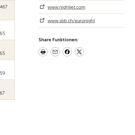
467
www.nightjet.com
www.sbb.ch/euronight
65
Share Funktionen:
65
459
67