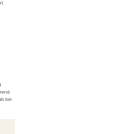
t.
d
hrend
ls bei