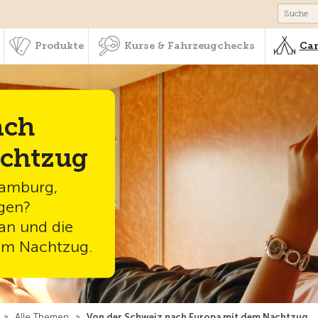
schaft & Leistungen
Produkte
Kurse & Fahrzeugchecks
Produkte
Kurse & Fahrzeugchecks
Cam
ach
achtzug
Hamburg,
ngen?
an und die
dem Nachtzug.
»
Alle Themen
»
Von der Schweiz nach Europa mit dem Nachtzug