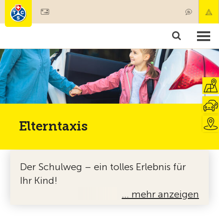
Mitglied werden
Mitgliedschaft & Leistungen
Produkte
Kurse & Fahrzeugchecks
Camping & Reisen
Test, Sicherheit & Gesundheit
Elterntaxis
Der Schulweg – ein tolles Erlebnis für
Ihr Kind!
… mehr anzeigen