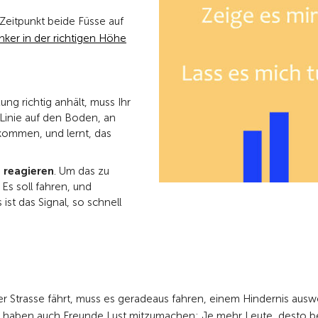
Zeitpunkt beide Füsse auf
nker in der richtigen Höhe
ng richtig anhält, muss Ihr
Linie auf den Boden, an
nkommen, und lernt, das
u
reagieren
. Um das zu
Es soll fahren, und
ist das Signal, so schnell
er Strasse fährt, muss es geradeaus fahren, einem Hindernis au
cher haben auch Freunde Lust mitzumachen: Je mehr Leute, desto 