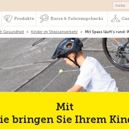
schaft & Leistungen
Produkte
Kurse & Fahrzeugchecks
Produkte
Kurse & Fahrzeugchecks
Cam
 & Gesundheit
»
Kinder im Strassenverkehr
»
Mit Spass läuft’s rund: 
Mit
Wie bringen Sie Ihrem Kin