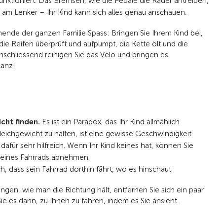
unktioniert. Das Bremsen, wie die Pedale die Räder antreiben,
e am Lenker – Ihr Kind kann sich alles genau anschauen.
de der ganzen Familie Spass: Bringen Sie Ihrem Kind bei,
ie Reifen überprüft und aufpumpt, die Kette ölt und die
Anschliessend reinigen Sie das Velo und bringen es
anz!
icht finden.
Es ist ein Paradox, das Ihr Kind allmählich
eichgewicht zu halten, ist eine gewisse Geschwindigkeit
t dafür sehr hilfreich. Wenn Ihr Kind keines hat, können Sie
seines Fahrrads abnehmen.
h, dass sein Fahrrad dorthin fährt, wo es hinschaut.
ngen, wie man die Richtung hält, entfernen Sie sich ein paar
ie es dann, zu Ihnen zu fahren, indem es Sie ansieht.