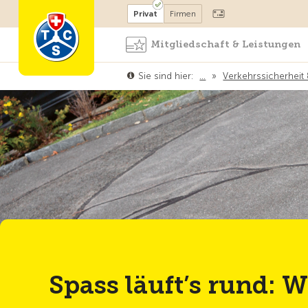
Mitglied werden
Mitglied
Privat
Firmen
Mitgliedschaft & Leistungen
Sie sind hier:
…
»
Verkehrssicherheit
Spass läuft’s rund: 