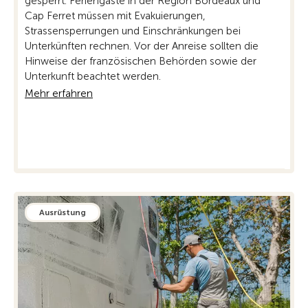
gesperrt. Feriengäste in der Region Bordeaux und
Ferie
Cap Ferret müssen mit Evakuierungen,
Infra
Strassensperrungen und Einschränkungen bei
Eins
Unterkünften rechnen. Vor der Anreise sollten die
derze
Hinweise der französischen Behörden sowie der
Mehr
Unterkunft beachtet werden.
Mehr erfahren
Ausrüstung