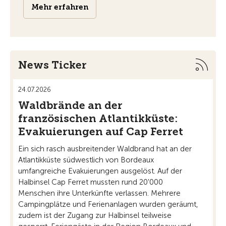
Mehr erfahren
News Ticker
24.07.2026
21.07
Waldbrände an der
Gr
französischen Atlantikküste:
we
Evakuierungen auf Cap Ferret
au
Ein sich rasch ausbreitender Waldbrand hat an der
Auf 
Atlantikküste südwestlich von Bordeaux
Behö
umfangreiche Evakuierungen ausgelöst. Auf der
Wass
Halbinsel Cap Ferret mussten rund 20'000
vers
Menschen ihre Unterkünfte verlassen. Mehrere
Karp
Campingplätze und Ferienanlagen wurden geräumt,
Geme
zudem ist der Zugang zur Halbinsel teilweise
Wass