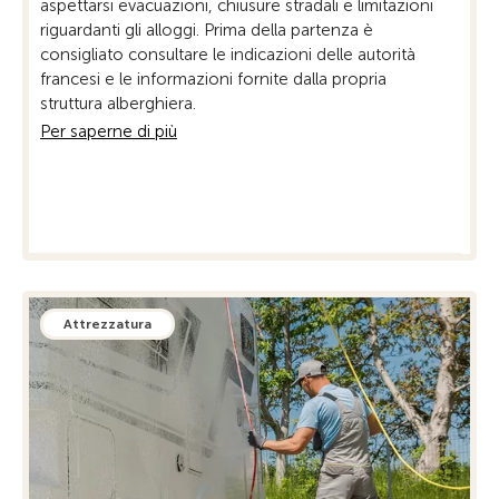
aspettarsi evacuazioni, chiusure stradali e limitazioni
perio
riguardanti gli alloggi. Prima della partenza è
sono
consigliato consultare le indicazioni delle autorità
restr
francesi e le informazioni fornite dalla propria
Per 
struttura alberghiera.
Per saperne di più
Attrezzatura