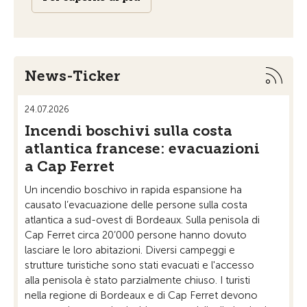
News-Ticker
24.07.2026
21.07
Incendi boschivi sulla costa
Ap
atlantica francese: evacuazioni
sul
a Cap Ferret
vil
sic
Un incendio boschivo in rapida espansione ha
causato l’evacuazione delle persone sulla costa
Su m
atlantica a sud-ovest di Bordeaux. Sulla penisola di
lo st
Cap Ferret circa 20’000 persone hanno dovuto
rispa
lasciare le loro abitazioni. Diversi campeggi e
Tra l
strutture turistiche sono stati evacuati e l'accesso
Karp
alla penisola è stato parzialmente chiuso. I turisti
punta
nella regione di Bordeaux e di Cap Ferret devono
poss