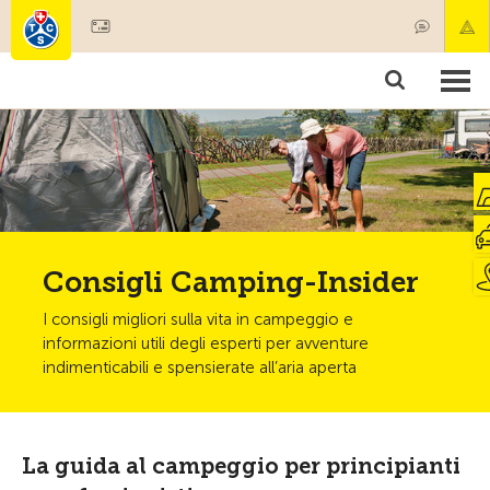
Diventare socio
Societariato & prestazioni
Prodotti
Corsi & controlli veicoli
Camping & viaggi
Test, sicurezza & salute
Consigli Camping-Insider
I consigli migliori sulla vita in campeggio e
informazioni utili degli esperti per avventure
indimenticabili e spensierate all’aria aperta
La guida al campeggio per principianti