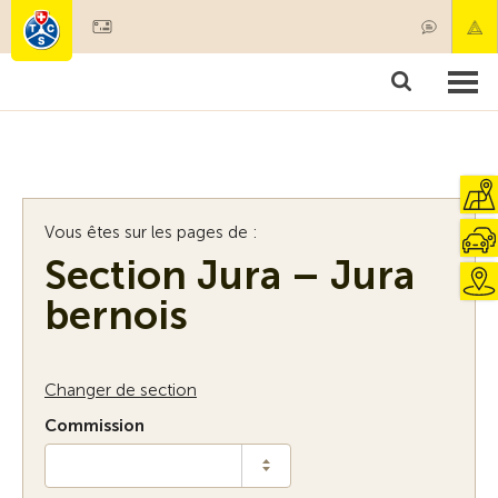
Devenir membre
Membres & prestations
Produits
Cours & contrôles véhicules
Camping & voyages
Tests, sécurité & santé
Vous êtes sur les pages de :
Section Jura – Jura
bernois
Changer de section
Commission