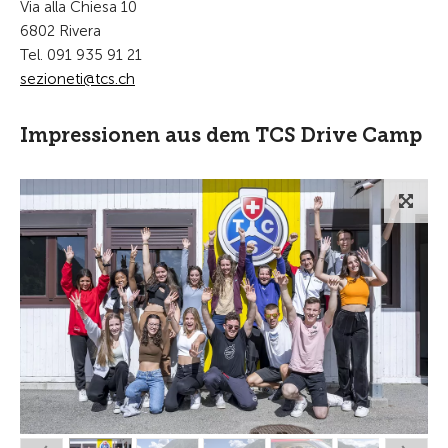
Via alla Chiesa 10
6802 Rivera
Tel. 091 935 91 21
s
z
n
t
tcs
ch
Impressionen aus dem TCS Drive Camp