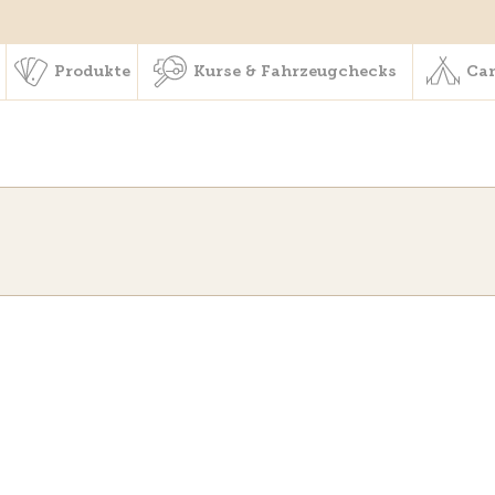
schaft & Leistungen
Produkte
Kurse & Fahrzeugchecks
Produkte
Kurse & Fahrzeugchecks
Cam