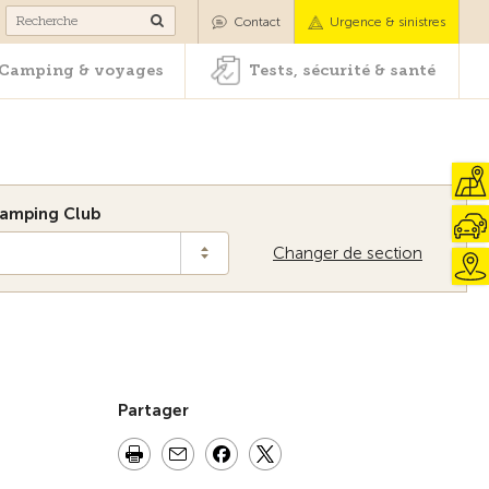
es
Camping & voyages
Tests, sécurité & santé
Contact
Urgence & sinistres
Camping & voyages
Tests, sécurité & santé
amping Club
Changer de section
Vers la vue d'ensemble
Partager