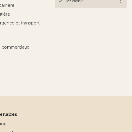
Veuillez choisir
carrière
utière
rgence et transport
ts commerciaux
tenaires
hop