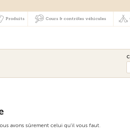
Membres & prestations
Produits
Cours & contrôles véhicul
Produits
Cours & contrôles véhicules
C
e
ous avons sûrement celui qu'il vous faut.