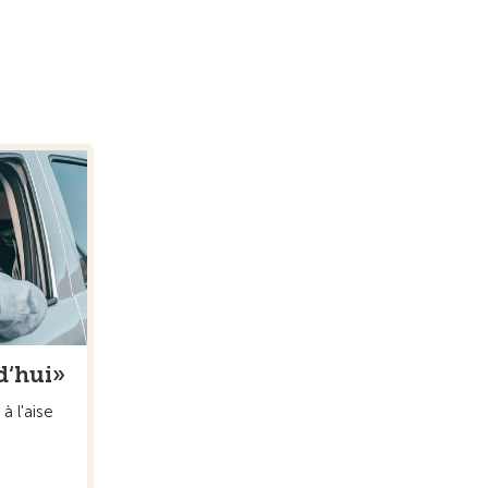
d‘hui»
à l'aise