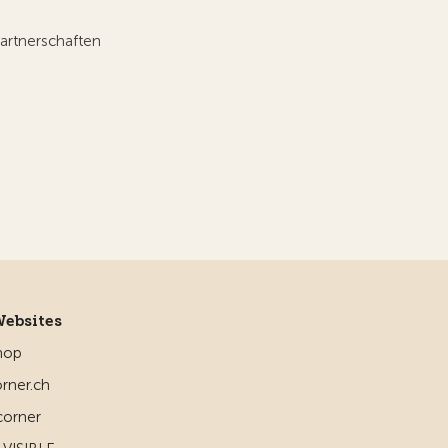
artnerschaften
Websites
hop
rner.ch
corner