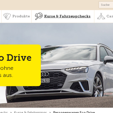
schaft & Leistungen
Produkte
Kurse & Fahrzeugchecks
Produkte
Kurse & Fahrzeugchecks
Cam
o Drive
, ohne
s aus.
hecks
»
Kurse & Fahrtrainings
»
Personenwagen Eco Drive