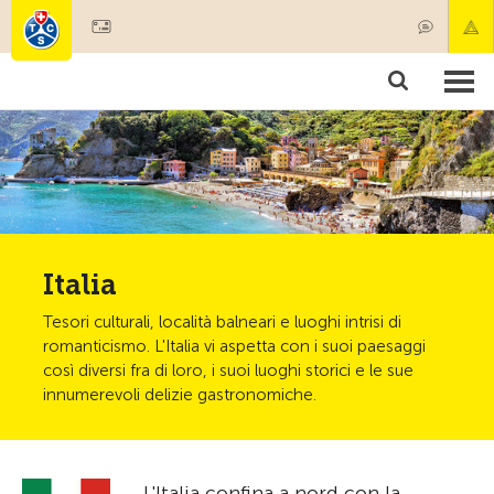
Diventare socio
Societariato & prestazioni
Prodotti
Corsi & controlli ve
Camping & viaggi
Test, sicurezza & salute
Italia
Tesori culturali, località balneari e luoghi intrisi di
romanticismo. L'Italia vi aspetta con i suoi paesaggi
così diversi fra di loro, i suoi luoghi storici e le sue
innumerevoli delizie gastronomiche.
L'Italia confina a nord con la