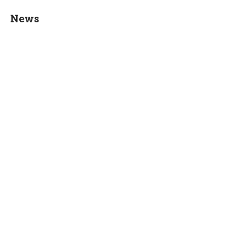
News
News
17.03.2026
Crisi in Medio Oriente: chiusura
degli spazi aerei