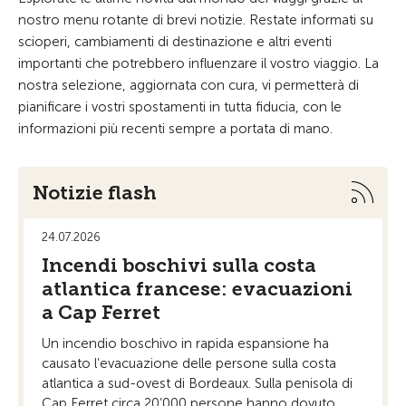
nostro menu rotante di brevi notizie. Restate informati su
scioperi, cambiamenti di destinazione e altri eventi
importanti che potrebbero influenzare il vostro viaggio. La
nostra selezione, aggiornata con cura, vi permetterà di
pianificare i vostri spostamenti in tutta fiducia, con le
informazioni più recenti sempre a portata di mano.
Notizie flash
24.07.2026
21.
Incendi boschivi sulla costa
Ap
atlantica francese: evacuazioni
su
a Cap Ferret
vi
si
Un incendio boschivo in rapida espansione ha
causato l’evacuazione delle persone sulla costa
Su 
atlantica a sud-ovest di Bordeaux. Sulla penisola di
lo 
Cap Ferret circa 20’000 persone hanno dovuto