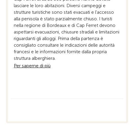
ris
lasciare le loro abitazioni. Diversi campeggi e
Tra
strutture turistiche sono stati evacuati e l'accesso
Kar
alla penisola è stato parzialmente chiuso. I turisti
pun
nella regione di Bordeaux e di Cap Ferret devono
pos
aspettarsi evacuazioni, chiusure stradali e limitazioni
per
riguardanti gli alloggi. Prima della partenza è
son
consigliato consultare le indicazioni delle autorità
rest
francesi e le informazioni fornite dalla propria
Per
struttura alberghiera.
Per saperne di più