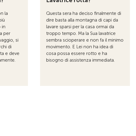
a?
Lavatrice rotta?
n la
Questa sera ha deciso finalmente di
più
dire basta alla montagna di capi da
 in
lavare sparsi per la casa ormai da
a per
troppo tempo. Ma la Sua lavatrice
avaggio, si
sembra scioperare e non fa il minimo
chi di
movimento. E Lei non ha idea di
tta e deve
cosa possa essere rotto e ha
damente.
bisogno di assistenza immediata.