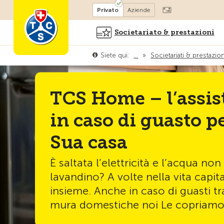
Diventare socio
Privato
Aziende
Societariato & prestazioni
Siete qui:
…
»
Societariati & prestazion
TCS Home – l’assis
in caso di guasto pe
Sua casa
È saltata l’elettricità e l’acqua non
lavandino? A volte nella vita capit
insieme. Anche in caso di guasti tr
mura domestiche noi Le copriamo 