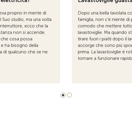
elettricità?
Lavastoviglie guast
eva proprio in mente di
Dopo una bella tavolata co
il Suo studio, ma una volta
famiglia, non c’è niente di 
interruttore, ecco che la
comodo che mettere tutto
 stanza non si accende.
lavastoviglie. Ma quando st
 che cosa possa
tirare fuori i piatti dopo il l
 e ha bisogno della
accorge che sono più spor
a di qualcuno che se ne
prima. La lavastoviglie è ro
tornare a funzionare rapi