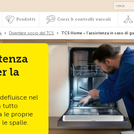
Societariato & prestazioni
Prodotti
Corsi & controlli veic
Prodotti
Corsi & controlli veicoli
i
»
Diventare socio del TCS
»
TCS Home – l’assistenza in caso di gu
tenza
r la
 defluisce nel
a tutto
a le proprie
le spalle.