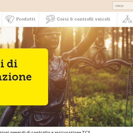
Societariato & prestazioni
Prodotti
Corsi & controlli veic
Prodotti
Corsi & controlli veicoli
i di
azione
ioni generali di contratto e assicurazione TCS