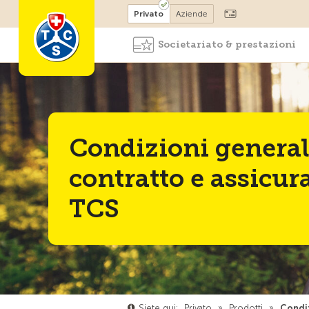
Diventare socio
Privato
Aziende
Societariato & prestazioni
Condizioni general
contratto e assicur
TCS
Siete qui:
Privato
»
Prodotti
»
Condiz