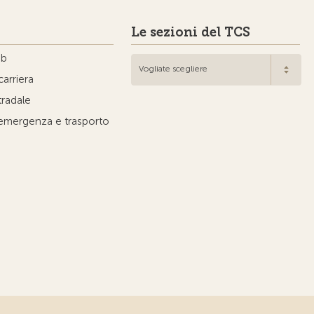
Le sezioni del TCS
ub
Vogliate scegliere
carriera
tradale
'emergenza e trasporto