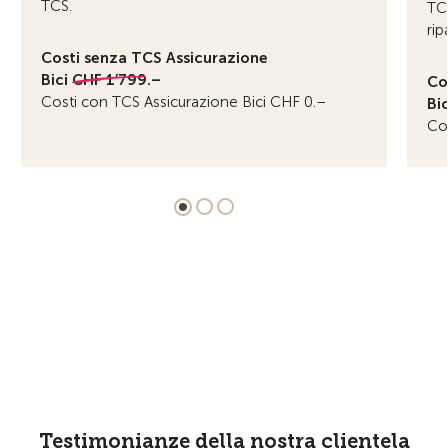
TCS.
TCS
rip
Costi senza TCS Assicurazione
Bici
CHF 1’799.–
Co
Costi con TCS Assicurazione Bici CHF 0.–
Bic
Cos
Testimonianze della nostra clientela