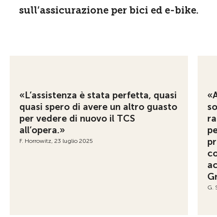
sull’assicurazione per bici ed e-bike.
«L’assistenza è stata perfetta, quasi
«A
quasi spero di avere un altro guasto
so
per vedere di nuovo il TCS
ra
all’opera.»
pe
pr
F. Horrowitz, 23 luglio 2025
co
a
Gr
G. 