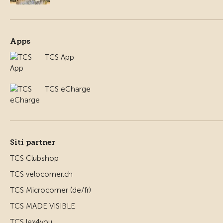
Apps
TCS App
TCS eCharge
Siti partner
TCS Clubshop
TCS velocorner.ch
TCS Microcorner (de/fr)
TCS MADE VISIBLE
TCS lex4you