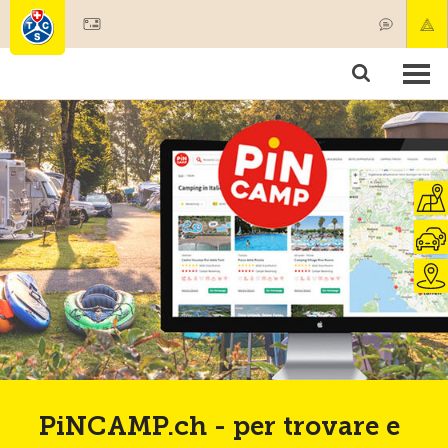
Diventare socio
Societariato & prestazioni
Prodotti
Corsi & controlli veicoli
Camping & viaggi
Test, sicurezza & salute
PiNCAMP.ch - per trovare e