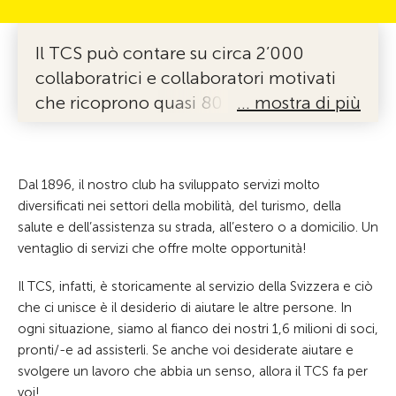
Il TCS può contare su circa 2’000
collaboratrici e collaboratori motivati
che ricoprono quasi 80 professioni
… mostra di più
diverse e sono distribuiti in tutta la
Svizzera. Comunichiamo in tre lingue
nazionali.
Dal 1896, il nostro club ha sviluppato servizi molto
diversificati nei settori della mobilità, del turismo, della
salute e dell’assistenza su strada, all’estero o a domicilio. Un
ventaglio di servizi che offre molte opportunità!
Il TCS, infatti, è storicamente al servizio della Svizzera e ciò
che ci unisce è il desiderio di aiutare le altre persone. In
ogni situazione, siamo al fianco dei nostri 1,6 milioni di soci,
pronti/-e ad assisterli. Se anche voi desiderate aiutare e
svolgere un lavoro che abbia un senso, allora il TCS fa per
voi!