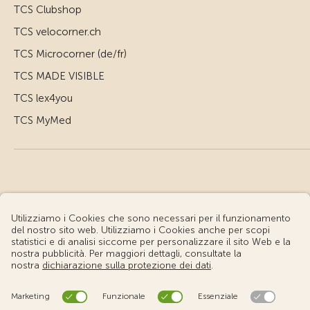
TCS Clubshop
TCS velocorner.ch
TCS Microcorner (de/fr)
TCS MADE VISIBLE
TCS lex4you
TCS MyMed
© Touring Club Svizzero
Condizioni d'uso – Informazioni giuridiche