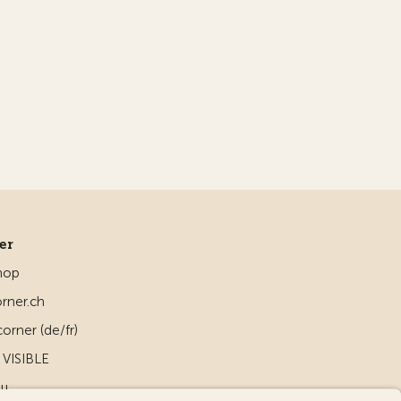
ner
hop
rner.ch
orner (de/fr)
VISIBLE
ou