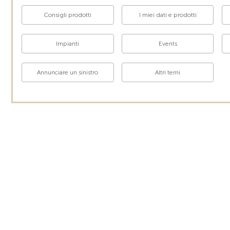
Consigli prodotti
I miei dati e prodotti
Impianti
Events
Annunciare un sinistro
Altri temi