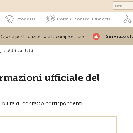
Societariato & prestazioni
Prodotti
Corsi & controlli veic
Prodotti
Corsi & controlli veicoli
azie per la pazienza e la comprensione.
Servizio clienti
i
»
Altri contatti
mazioni ufficiale del
bilità di contatto corrispondenti.