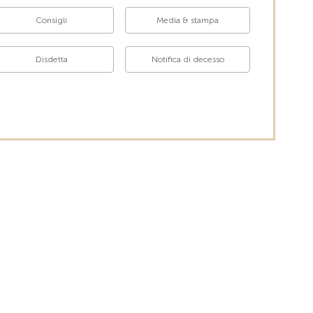
Consigli
Media & stampa
Disdetta
Notifica di decesso