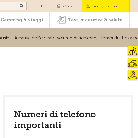
oli
Camping & viaggi
Test, sicurezza & salute
IT
Contatto
Emergenza & danni
Camping & viaggi
Test, sicurezza & salute
- A causa dell’elevato volume di richieste, i tempi di attesa potre
Numeri di telefono
importanti