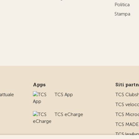
Politica
Stampa
Apps
Siti part
ttuale
TCS App
TCS Clubs
TCS veloco
TCS eCharge
TCS Microc
TCS MADE 
TCS lex4y