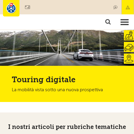
Diventare socio
Societariato & prestazioni
Prodotti
Corsi & controlli veicoli
Camping & viaggi
Test, sicurezza & salute
Touring digitale
La mobilità vista sotto una nuova prospettiva
I nostri articoli per rubriche tematiche