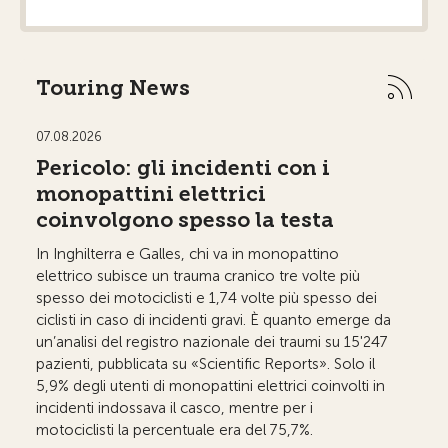
Touring News
07.08.2026
04.0
Pericolo: gli incidenti con i
Au
monopattini elettrici
de
coinvolgono spesso la testa
me
In Inghilterra e Galles, chi va in monopattino
Il s
elettrico subisce un trauma cranico tre volte più
tari
spesso dei motociclisti e 1,74 volte più spesso dei
annu
ciclisti in caso di incidenti gravi. È quanto emerge da
non d
un’analisi del registro nazionale dei traumi su 15'247
bigli
pazienti, pubblicata su «Scientific Reports». Solo il
e la 
5,9% degli utenti di monopattini elettrici coinvolti in
Per 
incidenti indossava il casco, mentre per i
motociclisti la percentuale era del 75,7%.