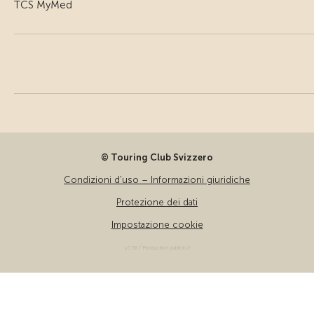
TCS MyMed
© Touring Club Svizzero
Condizioni d'uso – Informazioni giuridiche
Protezione dei dati
Impostazione cookie
v3.56 / Production publish 2