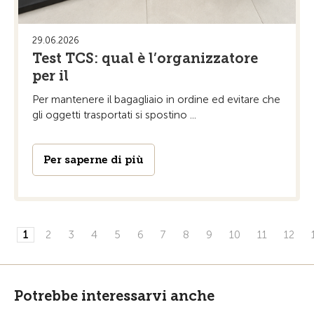
29.06.2026
Test TCS: qual è l’organizzatore
per il
Per mantenere il bagagliaio in ordine ed evitare che
gli oggetti trasportati si spostino ...
Per saperne di più
1
2
3
4
5
6
7
8
9
10
11
12
Potrebbe interessarvi anche