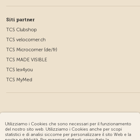
Siti partner
TCS Clubshop
TCS velocorner.ch
TCS Microcorner (de/fr)
TCS MADE VISIBLE
TCS lex4you
TCS MyMed