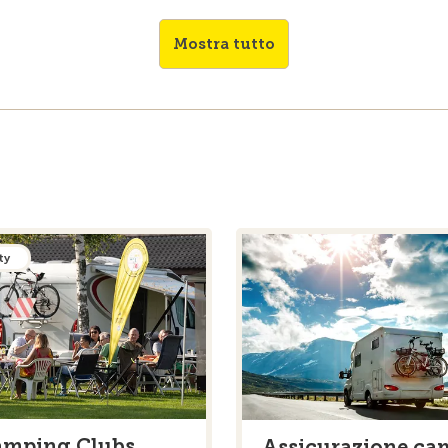
Mostra tutto
ty
amping Clubs
Assicurazione ca