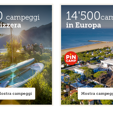
0
14'500
campeggi
ca
izzera
in Europa
ostra campeggi
Mostra campeg