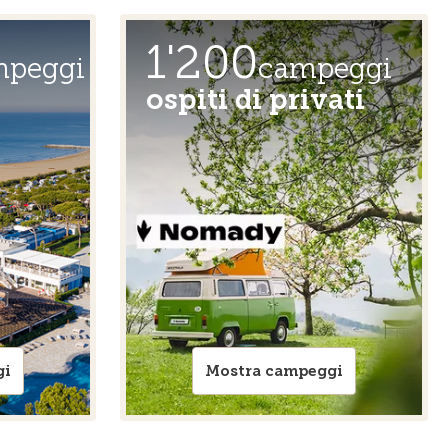
1'200
mpeggi
campeggi
ospiti di privati
gi
Mostra campeggi