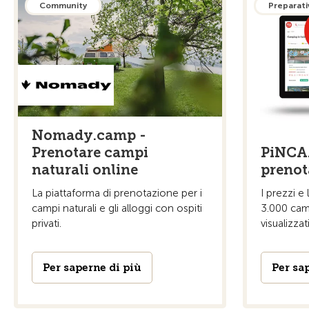
Community
Preparativ
Nomady.camp -
Prenotare campi
PiNCAM
naturali online
prenot
La piattaforma di prenotazione per i
I prezzi e 
campi naturali e gli alloggi con ospiti
3.000 cam
privati.
visualizzati
Per saperne di più
Per sa