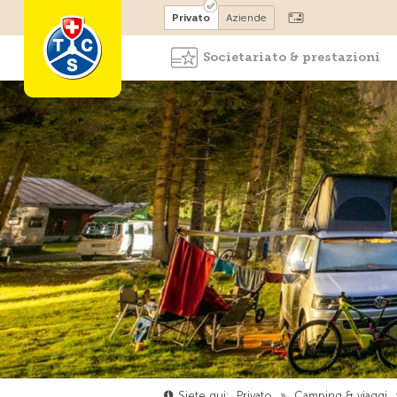
Diventare socio
Privato
Aziende
Societariato & prestazioni
Siete qui:
Privato
»
Camping & viaggi