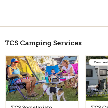
TCS Camping Services
Communi
TCS Societariato
TCS C