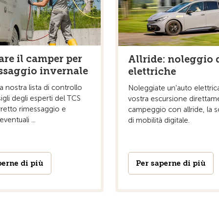
are il camper per
Allride: noleggio 
essaggio invernale
elettriche
la nostra lista di controllo
Noleggiate un'auto elettrica
igli degli esperti del TCS
vostra escursione direttam
rretto rimessaggio e
campeggio con allride, la 
ventuali ...
di mobilità digitale.
perne di più
Per saperne di più