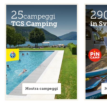
25
29
campeggi
TCS Camping
in Sv
Mostra campeggi
M