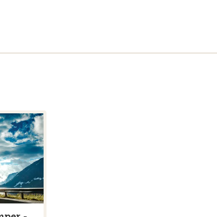
mper -