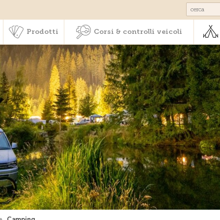
Societariato & prestazioni
Prodotti
Corsi & controlli veic
Prodotti
Corsi & controlli veicoli
»
Camping