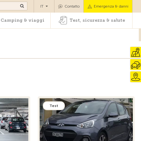
oli
Camping & viaggi
Test, sicurezza & salute
IT
Contatto
Emergenza & danni
Camping & viaggi
Test, sicurezza & salute
Test