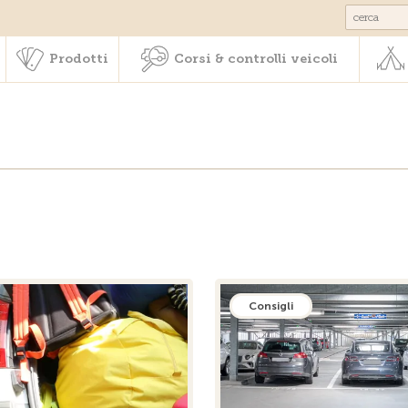
Societariato & prestazioni
Prodotti
Corsi & controlli veic
Prodotti
Corsi & controlli veicoli
Consigli