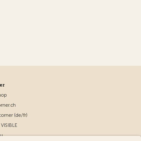
ner
hop
rner.ch
orner (de/fr)
VISIBLE
ou