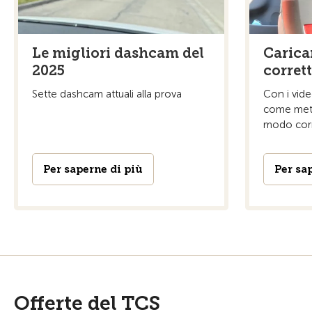
Le migliori dashcam del
Caricar
2025
corret
Sette dashcam attuali alla prova
Con i vide
come mette
modo corre
Per saperne di più
Per sa
Offerte del TCS