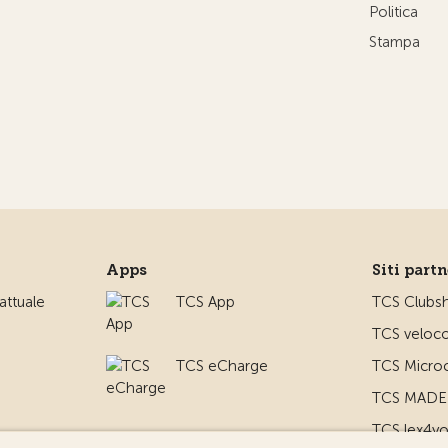
Politica
Stampa
Apps
Siti part
ttuale
TCS App
TCS Clubs
TCS veloco
TCS eCharge
TCS Microc
TCS MADE 
TCS lex4y