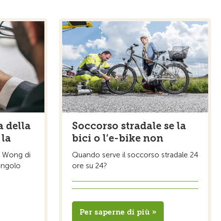
a della
Soccorso stradale se la
 la
bici o l’e-bike non
sa Wong di
Quando serve il soccorso stradale 24
ingolo
ore su 24?
Per saperne di più »