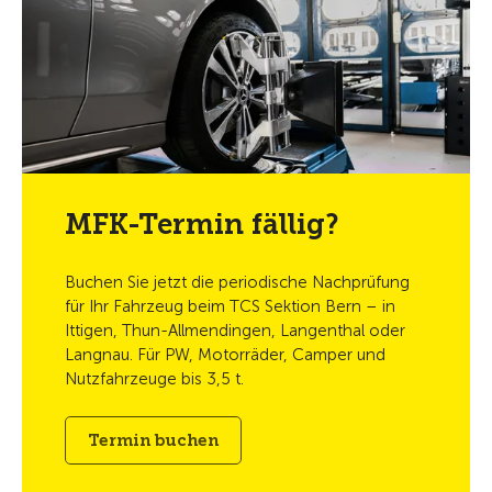
MFK-Termin fällig?
Buchen Sie jetzt die periodische Nachprüfung
für Ihr Fahrzeug beim TCS Sektion Bern – in
Ittigen, Thun-Allmendingen, Langenthal oder
Langnau. Für PW, Motorräder, Camper und
Nutzfahrzeuge bis 3,5 t.
Termin buchen